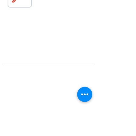
SOBRE NÓS
Confraria de Nossa Senhora do Rosário do
Monte da Franqueira na prossecução da
excelência.
LOCALIZAÇÃO
Largo da N. S. da Franqueira, n.º 145
4755-406
Pereira BCL
n.s.franqueira@gmail.com
REDES SOCIAIS