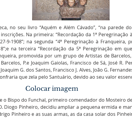
ca, no seu livro “Aquém e Além Cávado”, “na parede do
 inscrições. Na primeira: “Recordação da 1ª Peregrinação
s 27-9-1908”; na segunda “4ª Peregrinação à Franqueira,
1918”;e na terceira “Recordação da 5ª Peregrinação em qu
ueira, promovida por um grupo de Artistas de Barcelos
 Barcelos, P.e Joaquim Gaiolas, Francisco de Sá, José R. Per
oaquim G. dos Santos, Francisco J. Alves, João G. Fernande
fraria que zela pelo Santuário, devido ao seu valor essenc
Colocar imagem
ue o Bispo do Funchal, primeiro comendador do Mosteiro de 
 D. Diogo Pinheiro, decidiu ampliar a pequena ermida e man
rigo Pinheiro e as suas armas, as da casa solar dos Pinhe