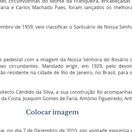
ões circunvizinhas do Monte da Franqueira, encabeçadas
Faria e Carlos Machado Paes, foram lançados os melhor
embro de 1959, veio classificar o Santuário de Nossa Sen
 pedestal com a imagem da Nossa Senhora do Rosário da 
ções circundantes. Mandado erigir, em 1929, pelo devo
tão residente na cidade de Rio de Janeiro, no Brasil, par
itecto Cândido da Silva, a sua construção foi acompanha
 da Costa, Joaquim Gomes de Faria, António Figueiredo, Antó
Colocar imagem
, no dia 7 de Dezembro de 2010, por vontade expressa 