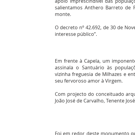
apoio imprescindível das populaç
salientamos Anthero Barreto de 
monte.
O decreto nº 42.692, de 30 de Nov
interesse público”.
Em frente à Capela, um imponente
assinala o Santuário às popula
vizinha freguesia de Milhazes e en
seu fervoroso amor à Virgem.
Com projecto do conceituado arqu
João José de Carvalho, Tenente José
Foi em redor deste monumento que