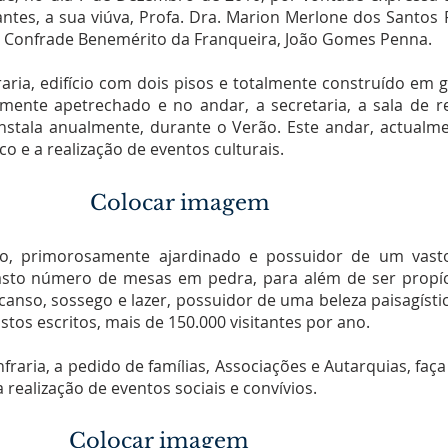
 antes, a sua viúva, Profa. Dra. Marion Merlone dos Santos 
 do Confrade Benemérito da Franqueira, João Gomes Penna.
aria, edifício com dois pisos e totalmente construído em g
ente apetrechado e no andar, a secretaria, a sala de r
nstala anualmente, durante o Verão. Este andar, actualme
co e a realização de eventos culturais.
Colocar imagem
io, primorosamente ajardinado e possuidor de um vasto
to número de mesas em pedra, para além de ser propíci
anso, sossego e lazer, possuidor de uma beleza paisagístic
stos escritos, mais de 150.000 visitantes por ano.
onfraria, a pedido de famílias, Associações e Autarquias, fa
realização de eventos sociais e convívios.
Colocar imagem